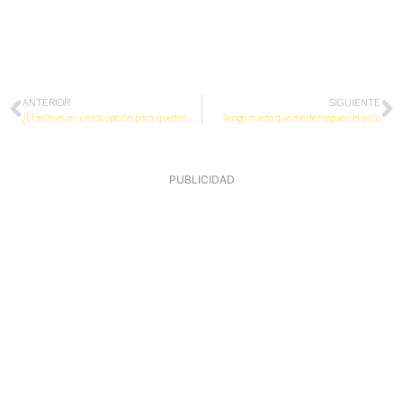
ANTERIOR
SIGUIENTE
¿El asilo es mi única opción para quedarme viviendo en España?
Tengo miedo que me denieguen el asilo
PUBLICIDAD