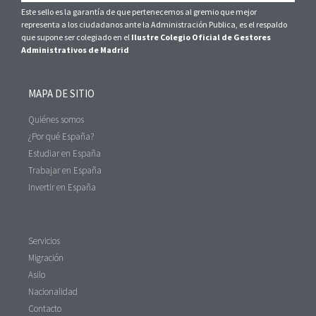
Este sello es la garantía de que pertenecemos al gremio que mejor
representa a los ciudadanos ante la Administración Publica, es el respaldo
que supone ser colegiado en el
Ilustre Colegio Oficial de Gestores
Administrativos de Madrid
MAPA DE SITIO
Quiénes somos
¿Por qué España?
Estudiar en España
Trabajar en España
Invertir en España
Servicios
Migración
Asilo
Nacionalidad
Contacto