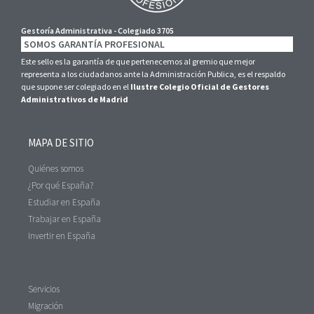
Gestoría Administrativa - Colegiado 3705
SOMOS GARANTÍA PROFESIONAL
Este sello es la garantía de que pertenecemos al gremio que mejor
representa a los ciudadanos ante la Administración Publica, es el respaldo
que supone ser colegiado en el
Ilustre Colegio Oficial de Gestores
Administrativos de Madrid
MAPA DE SITIO
Quiénes somos
¿Por qué España?
Estudiar en España
Trabajar en España
Invertir en España
Servicios
Migración