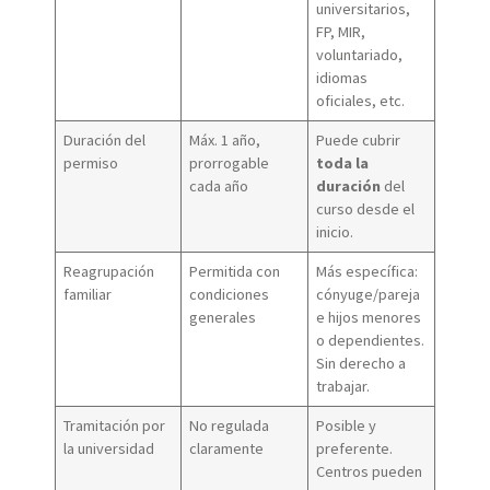
universitarios,
FP, MIR,
voluntariado,
idiomas
oficiales, etc.
Duración del
Máx. 1 año,
Puede cubrir
permiso
prorrogable
toda la
cada año
duración
del
curso desde el
inicio.
Reagrupación
Permitida con
Más específica:
familiar
condiciones
cónyuge/pareja
generales
e hijos menores
o dependientes.
Sin derecho a
trabajar.
Tramitación por
No regulada
Posible y
la universidad
claramente
preferente.
Centros pueden