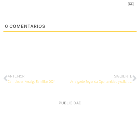
0
COMENTARIOS
ANTERIOR
SIGUIENTE
Cambios en Arraigo Familiar 2024
Arraigo de Segunda Oportunidad y solicitantes de Asilo
PUBLICIDAD