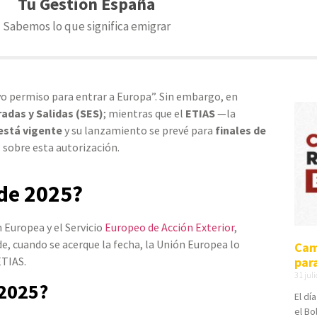
Tu Gestión España
Sabemos lo que significa emigrar
o permiso para entrar a Europa”. Sin embargo, en
radas y Salidas (SES)
; mientras que el
ETIAS
—la
está vigente
y su lanzamiento se prevé para
finales de
l sobre esta autorización.
 de 2025?
 Europea y el Servicio
Europeo de Acción Exterior
,
e, cuando se acerque la fecha, la Unión Europea lo
Cam
par
ETIAS.
31 jul
 2025?
El dí
el Bo