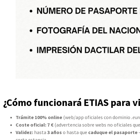
¿Cómo funcionará ETIAS para vi
Trámite 100% online
(web/app oficiales con dominio
.eu
Coste oficial:
7 €
(advertencia sobre webs no oficiales qu
Validez:
hasta
3 años
o hasta que
caduque el pasaporte
—
corta estancia.