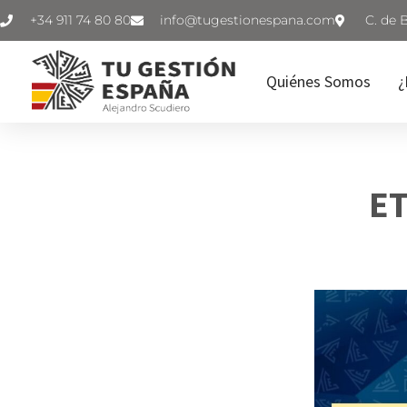
+34 911 74 80 80
C. de 
Quiénes Somos
¿
ET