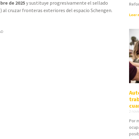
ubre de 2025
y sustituye progresivamente el sellado
Refor
 al cruzar fronteras exteriores del espacio Schengen.
Leer 
AD
Aut
trab
cua
2 nov
Por m
ocupa
posib