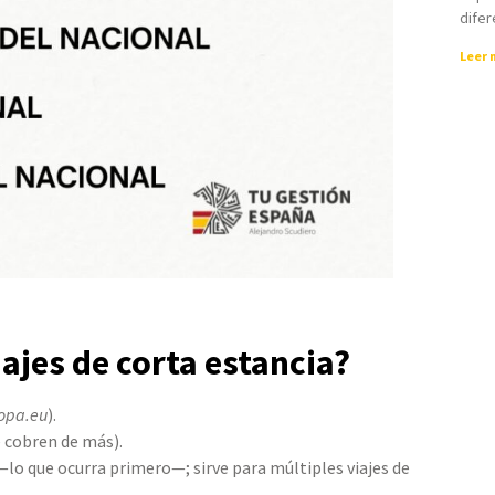
difer
Leer 
ajes de corta estancia?
ropa.eu
).
e cobren de más).
lo que ocurra primero—; sirve para múltiples viajes de