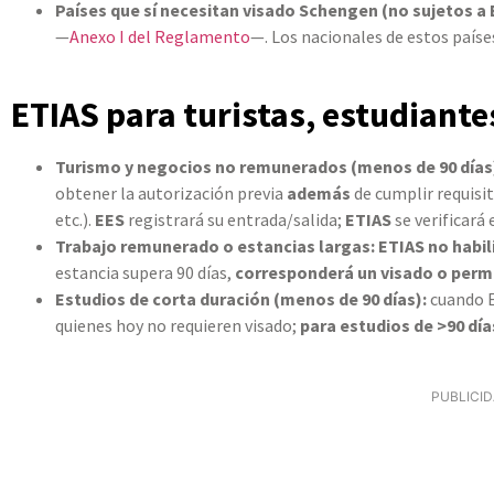
Países que sí necesitan visado Schengen (no sujetos a
—
Anexo I del Reglamento
—. Los nacionales de estos país
ETIAS para turistas, estudiante
Turismo y negocios no remunerados (menos de 90 días
obtener la autorización previa
además
de cumplir requisi
etc.).
EES
registrará su entrada/salida;
ETIAS
se verificará
Trabajo remunerado o estancias largas:
ETIAS no habili
estancia supera 90 días,
corresponderá un visado o perm
Estudios de corta duración (menos de 90 días):
cuando E
quienes hoy no requieren visado;
para estudios de >90 día
PUBLICI