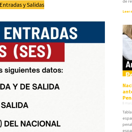
de re
Entradas y Salidas
Leer 
Nac
ant
Pen
8 mar
Tabla
españ
pena
españ