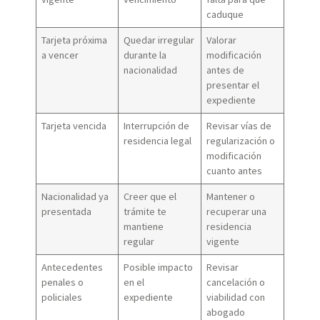
caduque
Tarjeta próxima
Quedar irregular
Valorar
a vencer
durante la
modificación
nacionalidad
antes de
presentar el
expediente
Tarjeta vencida
Interrupción de
Revisar vías de
residencia legal
regularización o
modificación
cuanto antes
Nacionalidad ya
Creer que el
Mantener o
presentada
trámite te
recuperar una
mantiene
residencia
regular
vigente
Antecedentes
Posible impacto
Revisar
penales o
en el
cancelación o
policiales
expediente
viabilidad con
abogado