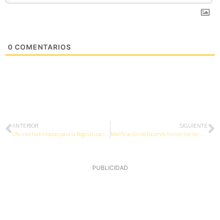
0
COMENTARIOS
ANTERIOR
SIGUIENTE
Oficinas habilitadas para la Regularización Extraordinaria 2026
Modificación de Razones Humanitarias: preguntas frecuentes tras el fin de las renovaciones
PUBLICIDAD