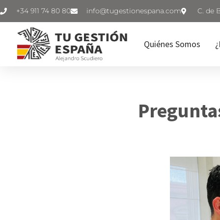
+34 911 74 80 80
C. de 
Quiénes Somos
¿
Pregunta