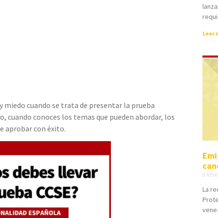
lanza
requi
Leer 
 miedo cuando se trata de presentar la prueba
go, cuando conoces los temas que pueden abordar, los
e aprobar con éxito.
Emi
can
8 febr
La re
Prote
vene