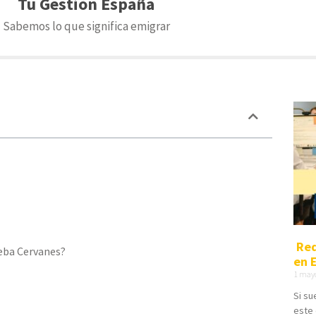
Tu Gestión España
Sabemos lo que significa emigrar
Req
ueba Cervanes?
en 
1 may
Si su
este