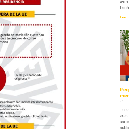
gene
famil
Leer 
Req
men
27 abr
La nu
edad 
aprob
publi