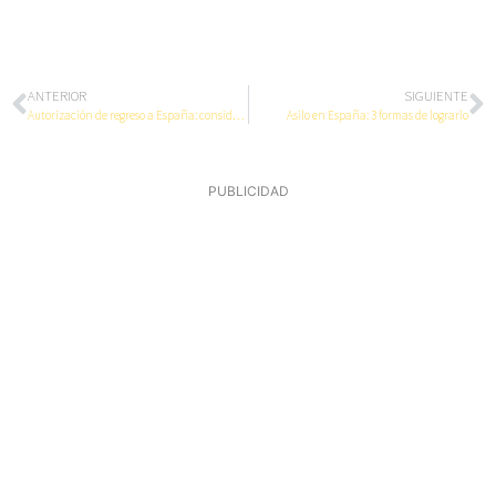
ANTERIOR
SIGUIENTE
Autorización de regreso a España: consideraciones en Navidad 2023
Asilo en España: 3 formas de lograrlo
PUBLICIDAD