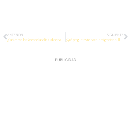
ANTERIOR
SIGUIENTE
¿Cuáles son las fases de la solicitud de nacionalidad Española?
¿Qué preguntas te hace inmigracion al llegar a España?
PUBLICIDAD