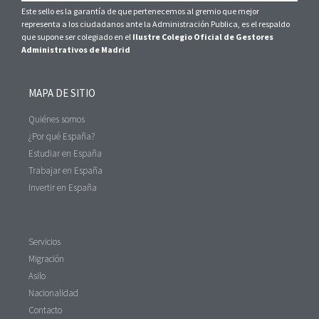
Este sello es la garantía de que pertenecemos al gremio que mejor
representa a los ciudadanos ante la Administración Publica, es el respaldo
que supone ser colegiado en el
Ilustre Colegio Oficial de Gestores
Administrativos de Madrid
MAPA DE SITIO
Quiénes somos
¿Por qué España?
Estudiar en España
Trabajar en España
Invertir en España
Servicios
Migración
Asilo
Nacionalidad
Contacto