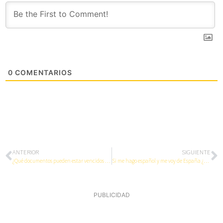
0
COMENTARIOS
ANTERIOR
SIGUIENTE
¿Qué documentos pueden estar vencidos al tramitar mi nacionalidad si soy Venezolano?
Si me hago español y me voy de España ¿pierdo la nacionalidad?
PUBLICIDAD