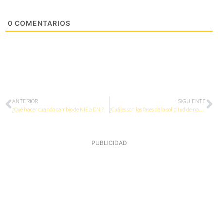
0
COMENTARIOS
ANTERIOR
SIGUIENTE
¿Qué hacer cuando cambio de NIE a DNI?
¿Cuáles son las fases de la solicitud de nacionalidad Española?
PUBLICIDAD