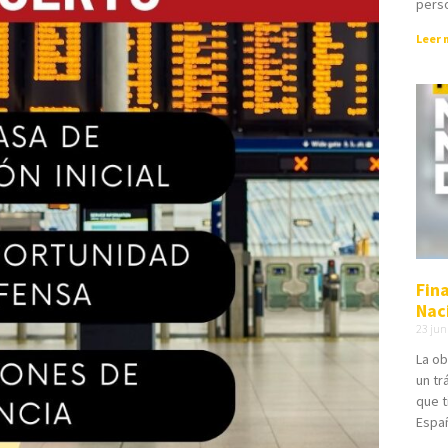
perso
Leer 
Fin
Nac
23 jun
La ob
un t
que t
Españ