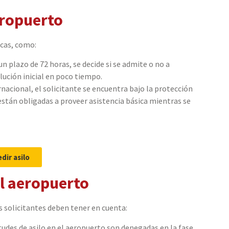
eropuerto
icas, como:
 un plazo de 72 horas, se decide si se admite o no a
lución inicial en poco tiempo.
ernacional, el solicitante se encuentra bajo la protección
están obligadas a proveer asistencia básica mientras se
dir asilo
el aeropuerto
s solicitantes deben tener en cuenta:
itudes de asilo en el aeropuerto son denegadas en la fase