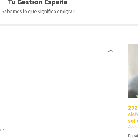
Tu Gestión España
Sabemos lo que significa emigrar
202
sis
soli
21 dic
to?
Españ