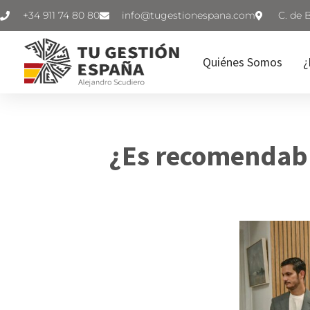
+34 911 74 80 80
C. de 
Quiénes Somos
¿
¿Es recomendable