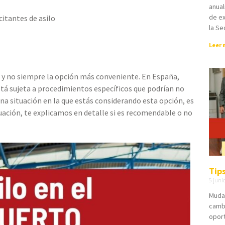
anua
de ex
itantes de asilo
la Se
Leer 
 y no siempre la opción más conveniente. En España,
está sujeta a procedimientos específicos que podrían no
una situación en la que estás considerando esta opción, es
uación, te explicamos en detalle si es recomendable o no
Tip
5 juni
Muda
cambi
opor