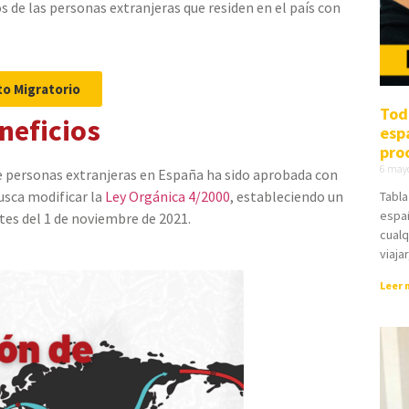
 de las personas extranjeras que residen en el país con
to Migratorio
Tod
neficios
espa
pro
6 may
de personas extranjeras en España ha sido aprobada con
usca modificar la
Ley Orgánica 4/2000
, estableciendo un
Tabla
españ
tes del 1 de noviembre de 2021.
cualq
viaja
Leer 