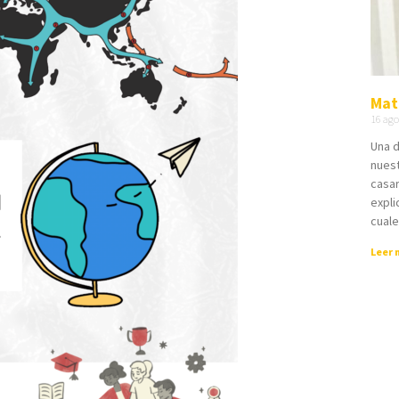
Mat
16 ago
Una d
nuest
casar
expli
cual
Leer 