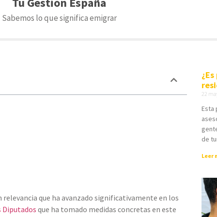
Tu Gestión España
Sabemos lo que significa emigrar
¿Es
res
22 ma
Esta 
ases
gente
de tu
Leer 
 relevancia que ha avanzado significativamente en los
s Diputados
que
ha tomado medidas concretas en este