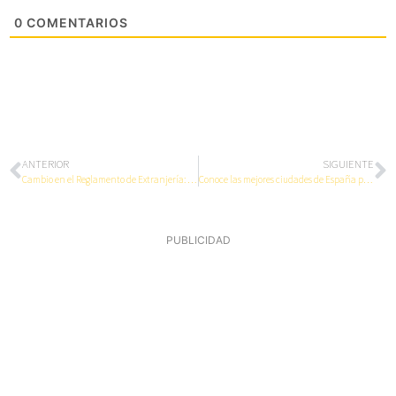
0
COMENTARIOS
ANTERIOR
SIGUIENTE
Cambio en el Reglamento de Extranjería: Permiso Único
Conoce las mejores ciudades de España para vivir
PUBLICIDAD