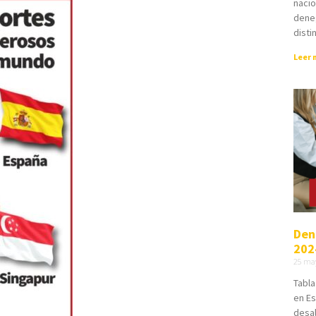
nacio
deneg
disti
Leer 
Den
202
25 ma
Tabla
en Es
desa