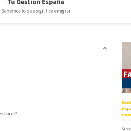
Tu Gestión España
Sabemos lo que significa emigrar
Fas
esp
es hacer?
enc
14 jul
Si ha