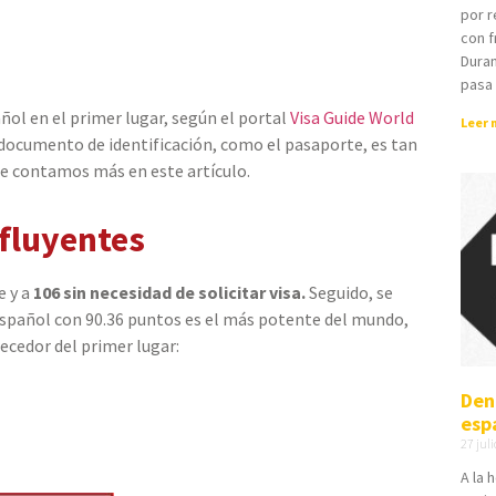
por r
con f
Duran
pasa
añol en el primer lugar, según el portal
Visa Guide World
Leer 
 documento de identificación, como el pasaporte, es tan
. Te contamos más en este artículo.
nfluyentes
 y a
106 sin necesidad de solicitar visa.
Seguido, se
 Español con 90.36 puntos es el más potente del mundo,
recedor del primer lugar:
Den
esp
27 jul
A la 