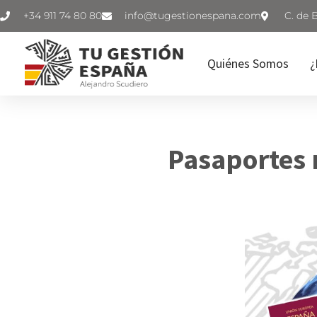
+34 911 74 80 80
C. de 
Quiénes Somos
¿
Pasaportes