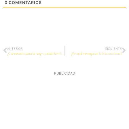
0
COMENTARIOS
ANTERIOR
SIGUIENTE
¿Qué necesito para la reagrupación familiar en Régimen Comunitario?
¿Por qué me negaron la Nacionalidad?
PUBLICIDAD