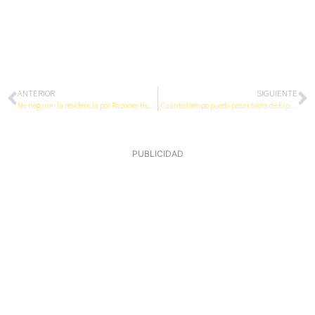
ANTERIOR
SIGUIENTE
Me negaron la residencia por Razones Humanitarias 2022
¿Cuánto tiempo puedo pasar fuera de España si estoy esperando la Nacionalidad española?
PUBLICIDAD