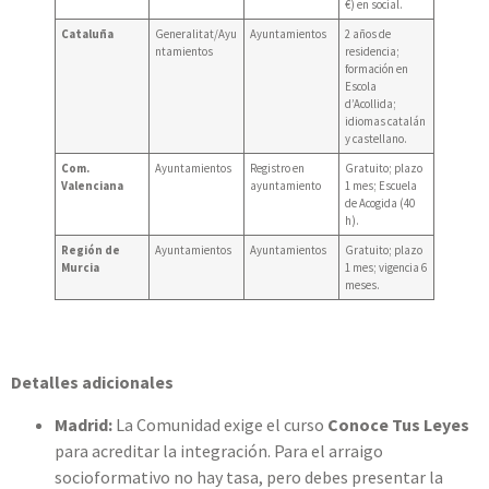
€) en social.
Cataluña
Generalitat/Ayu
Ayuntamientos
2 años de
ntamientos
residencia;
formación en
Escola
d’Acollida;
idiomas catalán
y castellano.
Com.
Ayuntamientos
Registro en
Gratuito; plazo
Valenciana
ayuntamiento
1 mes; Escuela
de Acogida (40
h).
Región de
Ayuntamientos
Ayuntamientos
Gratuito; plazo
Murcia
1 mes; vigencia 6
meses.
Detalles adicionales
Madrid:
La Comunidad exige el curso
Conoce Tus Leyes
para acreditar la integración. Para el arraigo
socioformativo no hay tasa, pero debes presentar la