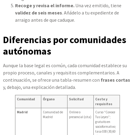
Recoge y revisa el informe.
Una vez emitido, tiene
validez de seis meses
. Añádelo a tu expediente de
arraigo antes de que caduque.
Diferencias por comunidades
autónomas
Aunque la base legal es común, cada comunidad establece su
propio proceso, canales y requisitos complementarios. A
continuación, se ofrece una tabla-resumen con
frases cortas
y, debajo, una explicación detallada.
Comunidad
Órgano
Solicitud
Coste y
requisitos
Madrid
Comunidad de
Online o
Curso “Conoce
Madrid
presencial (cita)
Tus Leyes”;
gratuito en
socioformativo;
tasa 030 (30,60