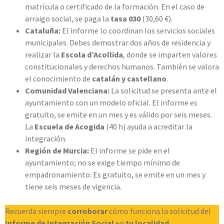
matrícula o certificado de la formación. En el caso de
arraigo social, se paga la
tasa 030
(30,60 €).
Cataluña:
El informe lo coordinan los servicios sociales
municipales. Debes demostrar dos años de residencia y
realizar la
Escola d’Acollida
, donde se imparten valores
constitucionales y derechos humanos. También se valora
el conocimiento de
catalán y castellano
.
Comunidad Valenciana:
La solicitud se presenta ante el
ayuntamiento con un modelo oficial. El informe es
gratuito, se emite en un mes y es válido por seis meses.
La
Escuela de Acogida
(40 h) ayuda a acreditar la
integración.
Región de Murcia:
El informe se pide en el
ayuntamiento; no se exige tiempo mínimo de
empadronamiento. Es gratuito, se emite en un mes y
tiene seis meses de vigencia.
Recuerda siempre
corroborar
cómo funciona la solicitud del
Informe de Integración Social
en
tu localidad
.