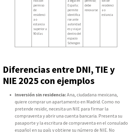
rios con
a legal en
permiso;
ión de
permiso
España;
debe
residenci
de
permite
renovarse
a o
residenci
identifica
estancia
a o
rse ante
estancia
autoridad
superior a
es y viajar
90 días
dentro del
espacio
Schengen
Diferencias entre DNI, TIE y
NIE 2025 con ejemplos
Inversión sin residencia:
Ana, ciudadana mexicana,
quiere comprar un apartamento en Madrid. Como no
pretende residir, necesita un NIE para firmar la
compraventa y abrir una cuenta bancaria. Presenta su
pasaporte y la escritura de compraventa en el consulado
español en su país y obtiene su número de NIE. No