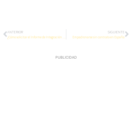
ANTERIOR
SIGUIENTE
¿Cómo solicitar el Informe de Integración Social?
Empadronarse sin contrato en España
PUBLICIDAD