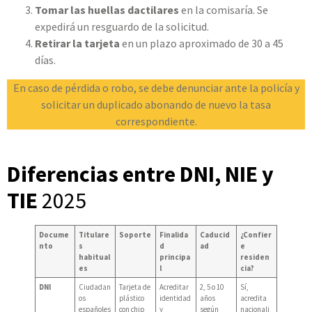
Tomar las huellas dactilares
en la comisaría. Se
expedirá un resguardo de la solicitud.
Retirar la tarjeta
en un plazo aproximado de 30 a 45
días.
En caso de pérdida o robo, se debe denunciar ante la policía y
solicitar un duplicado abonando de nuevo la tasa
correspondiente.
Diferencias entre DNI, NIE y
TIE
2025
Docume
Titulare
Soporte
Finalida
Caducid
¿Confier
nto
s
d
ad
e
habitual
principa
residen
es
l
cia?
DNI
Ciudadan
Tarjeta de
Acreditar
2, 5 o 10
Sí,
os
plástico
identidad
años
acredita
españoles
con chip
y
según
nacionali