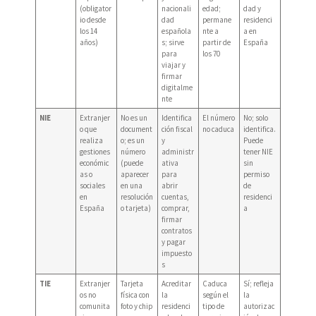
(obligator
nacionali
edad;
dad y
io desde
dad
permane
residenci
los 14
española
nte a
a en
años)
s; sirve
partir de
España
para
los 70
viajar y
firmar
digitalme
nte
NIE
Extranjer
No es un
Identifica
El número
No; solo
o que
document
ción fiscal
no caduca
identifica.
realiza
o; es un
y
Puede
gestiones
número
administr
tener NIE
económic
(puede
ativa
sin
as o
aparecer
para
permiso
sociales
en una
abrir
de
en
resolución
cuentas,
residenci
España
o tarjeta)
comprar,
a
firmar
contratos
y pagar
impuesto
s
TIE
Extranjer
Tarjeta
Acreditar
Caduca
Sí; refleja
os no
física con
la
según el
la
comunita
foto y chip
residenci
tipo de
autorizac