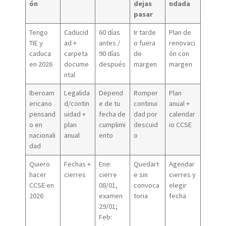
ón
dejas
ndada
pasar
Tengo
Caducid
60 días
Ir tarde
Plan de
TIE y
ad +
antes /
o fuera
renovaci
caduca
carpeta
90 días
de
ón con
en 2026
docume
después
margen
margen
ntal
Iberoam
Legalida
Depend
Romper
Plan
ericano
d/contin
e de tu
continui
anual +
pensand
uidad +
fecha de
dad por
calendar
o en
plan
cumplimi
descuid
io CCSE
nacionali
anual
ento
o
dad
Quiero
Fechas +
Ene:
Quedart
Agendar
hacer
cierres
cierre
e sin
cierres y
CCSE en
08/01,
convoca
elegir
2026
examen
toria
fecha
29/01;
Feb: