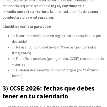
El Ministerio de Justicia recuerda que la nacionalidad por
residencia requiere residencia
legal, continuada e
inmediatamente anterior
a la solicitud, además de
buena
conducta cívica
e
integración
.
Checklist realista para 2026:
✅ Mantener residencia en regla (evitar caducidades por
descuido)
✅ Revisar continuidad (evitar “huecos” por periodos
irregulares)
✅ Planificar pruebas (por ejemplo, CCSE) con calendario
y cierres
✅ Ordenar documentación con margen (no “a última
hora”)
3) CCSE 2026: fechas que debes
tener en tu calendario
El Instituto Cervantes publica el calendario de convocatorias