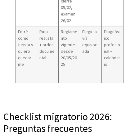
cierre
05/02,
examen
26/02
Entré
Ruta
Reglame
Elegir la
Diagnóst
como
realista
nto
vía
ico
turista y
+ orden
vigente
equivoc
profesio
quiero
docume
desde
ada
nal +
quedar
ntal
20/05/20
calendar
me
25
io
Checklist migratorio 2026:
Preguntas frecuentes