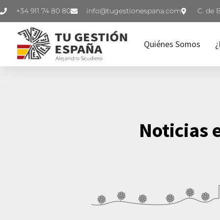
+34 911 74 80 80
C. de 
Quiénes Somos
¿
Noticias 