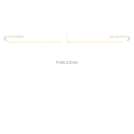
ANTERIOR
SIGUIENTE
Residencia permanente y sus requisitos
Residencia profesional altamente cualificado y sus requisitos
PUBLICIDAD