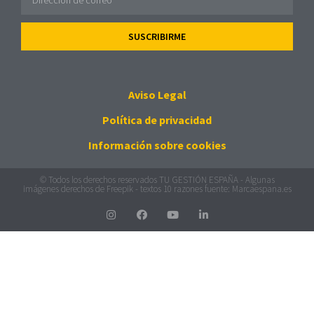
SUSCRIBIRME
Aviso Legal
Política de privacidad
Información sobre cookies
© Todos los derechos reservados TU GESTIÓN ESPAÑA - Algunas
imágenes derechos de
Freepik
- textos 10 razones fuente:
Marcaespana.es