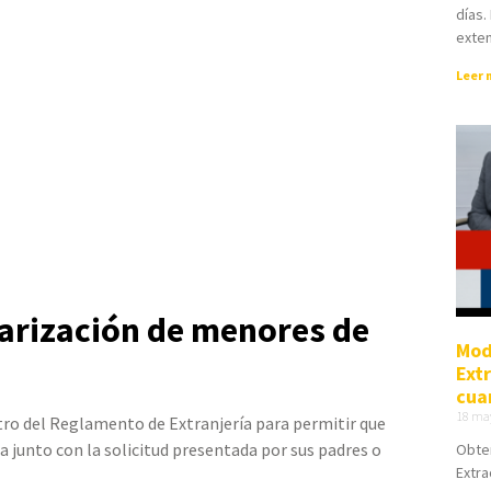
días.
exte
Leer 
larización de menores de
Mod
Ext
cua
18 ma
ro del Reglamento de Extranjería para permitir que
 junto con la solicitud presentada por sus padres o
Obten
Extra