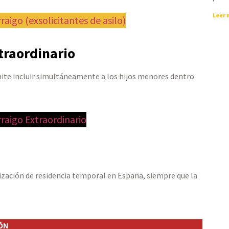
Leer 
aigo (exsolicitantes de asilo)
xtraordinario
ite incluir simultáneamente a los hijos menores dentro
raigo Extraordinario
ización de residencia temporal en España, siempre que la
ÓN