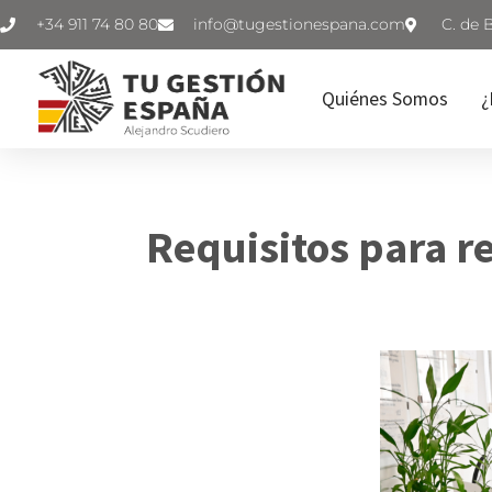
+34 911 74 80 80
C. de 
Quiénes Somos
¿
Requisitos para r