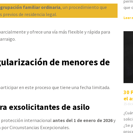
permi
grupación familiar ordinaria
, un procedimiento que
que 
 previos de residencia legal.
Leer 
parcialmente y ofrece una vía más flexible y rápida para
arraigo.
egularización de menores de
participar en este proceso que tiene una fecha limitada.
30 
el a
15 dic
ra exsolicitantes de asilo
¿Cuán
solic
e protección internacional
antes del 1 de enero de 2026
y
¿Se p
 por Circunstancias Excepcionales.
proce