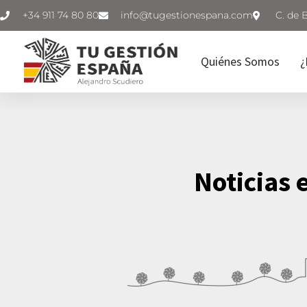
+34 911 74 80 80
C. de 
Quiénes Somos
¿
Noticias 