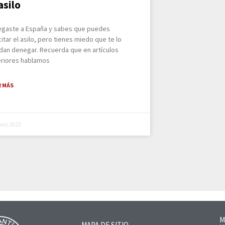
 asilo
llegaste a España y sabes que puedes
citar el asilo, pero tienes miedo que te lo
dan denegar. Recuerda que en artículos
eriores hablamos
R MÁS
nero 2023
M
MAPA DE SITIO