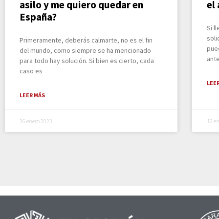
asilo y me quiero quedar en
el
España?
Si 
soli
Primeramente, deberás calmarte, no es el fin
pue
del mundo, como siempre se ha mencionado
ant
para todo hay solución. Si bien es cierto, cada
caso es
LEE
LEER MÁS
26 enero 2023
12 e