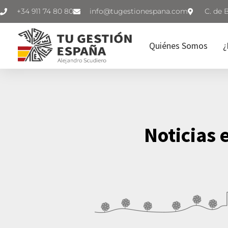
+34 911 74 80 80
C. de 
Quiénes Somos
¿
Noticias 