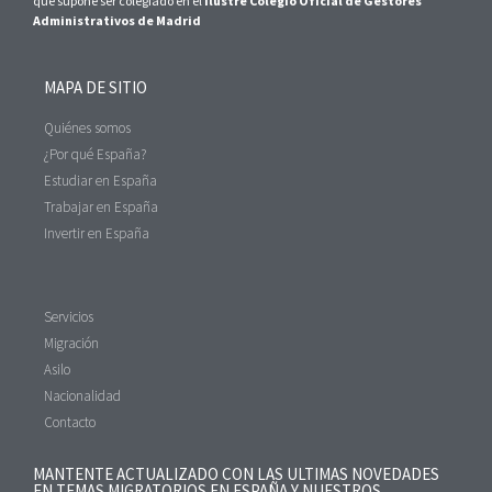
que supone ser colegiado en el
Ilustre Colegio Oficial de Gestores
Administrativos de Madrid
MAPA DE SITIO
Quiénes somos
¿Por qué España?
Estudiar en España
Trabajar en España
Invertir en España
Servicios
Migración
Asilo
Nacionalidad
Contacto
MANTENTE ACTUALIZADO CON LAS ULTIMAS NOVEDADES
EN TEMAS MIGRATORIOS EN ESPAÑA Y NUESTROS