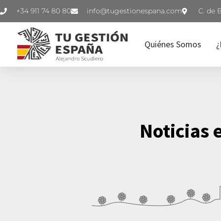
+34 911 74 80 80
C. de 
Quiénes Somos
¿
Noticias 