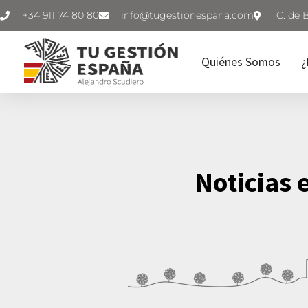
+34 911 74 80 80
C. de 
Quiénes Somos
¿
Noticias 