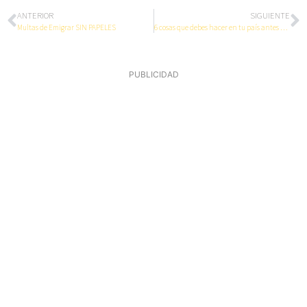
ANTERIOR
SIGUIENTE
Multas de Emigrar SIN PAPELES
6 cosas que debes hacer en tu país antes de emigrar
PUBLICIDAD