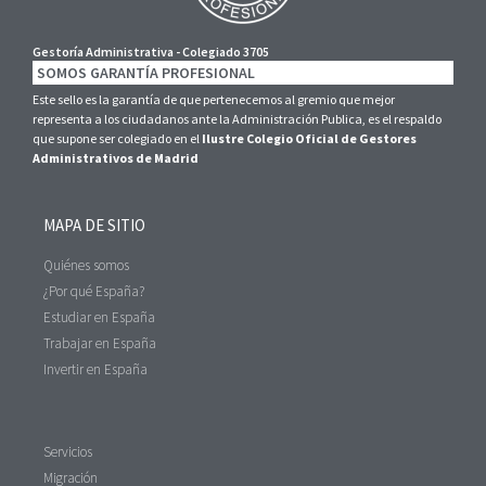
Gestoría Administrativa - Colegiado 3705
SOMOS GARANTÍA PROFESIONAL
Este sello es la garantía de que pertenecemos al gremio que mejor
representa a los ciudadanos ante la Administración Publica, es el respaldo
que supone ser colegiado en el
Ilustre Colegio Oficial de Gestores
Administrativos de Madrid
MAPA DE SITIO
Quiénes somos
¿Por qué España?
Estudiar en España
Trabajar en España
Invertir en España
Servicios
Migración