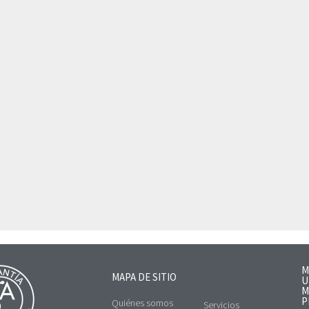
M
MAPA DE SITIO
U
M
P
Quiénes somos
Servicios