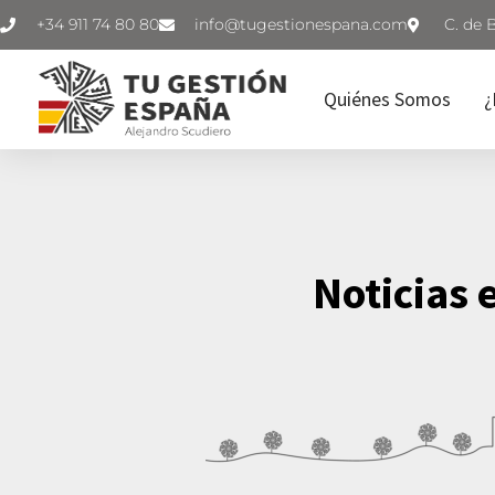
+34 911 74 80 80
C. de 
Quiénes Somos
¿
Noticias 