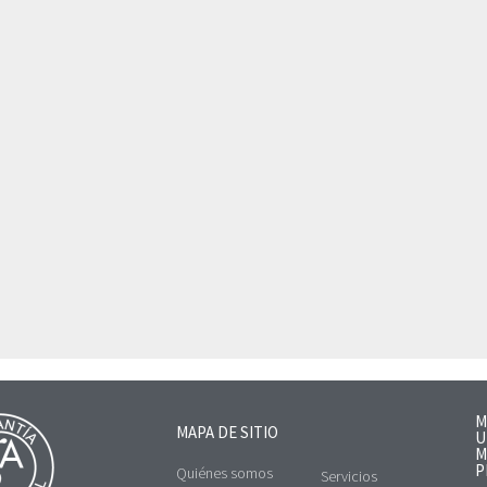
M
MAPA DE SITIO
U
M
P
Quiénes somos
Servicios