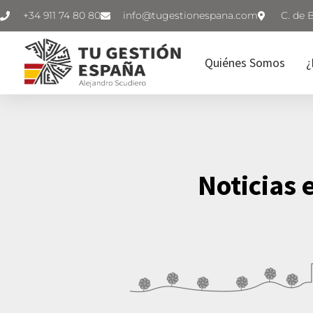
+34 911 74 80 80
C. de 
Quiénes Somos
¿
Noticias 