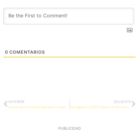
0
COMENTARIOS
ANTERIOR
SIGUIENTE
Nuevas oportunidades laborales: Consejo de Ministros aprueba Real Decreto-Ley que permite contratar profesionales sanitarios para la lucha contra el COVID-19
Prorrogados los ERTE hasta el 31 de enero de 2021
PUBLICIDAD