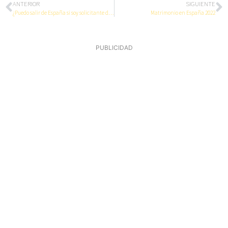
ANTERIOR
SIGUIENTE
¿Puedo salir de España si soy solicitante de Asilo Político?
Matrimonio en España 2022
PUBLICIDAD