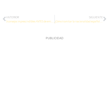
ANTERIOR
SIGUIENTE
3 consejos imprescindibles ANTES de emigrar
¿Cómo tramitar la nacionalidad española por matrimonio?
PUBLICIDAD