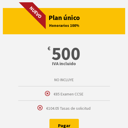
NUEVO
Plan único
Honorarios 100%
500
€
IVA incluido
NO INCLUYE
€85 Examen CCSE
€104.05 Tasas de solicitud
Pagar