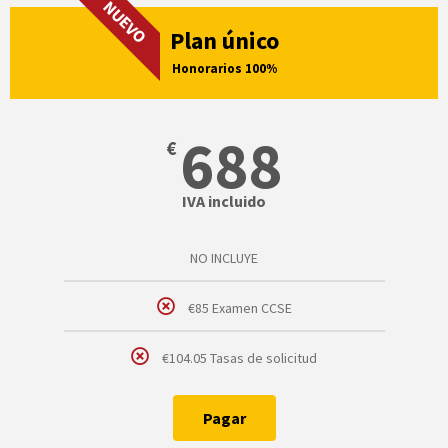
NUEVO
Plan único
Honorarios 100%
688
€
IVA incluido
NO INCLUYE
€85 Examen CCSE
€104.05 Tasas de solicitud
Pagar