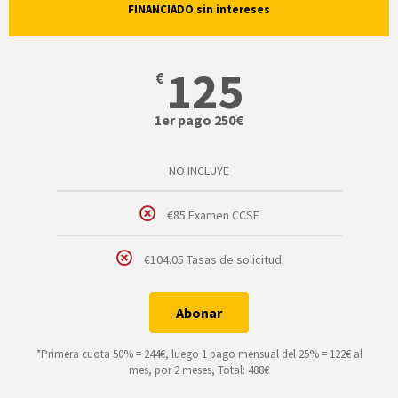
FINANCIADO sin intereses
125
€
1er pago 250€
NO INCLUYE
€85 Examen CCSE
€104.05 Tasas de solicitud
Abonar
*Primera cuota 50% = 244€, luego 1 pago mensual del 25% = 122€ al
mes, por 2 meses, Total: 488€