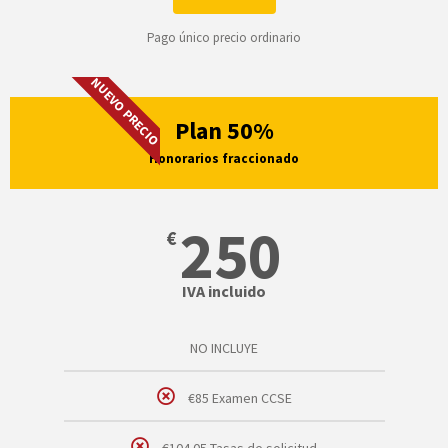
Pago único precio ordinario
NUEVO PRECIO
Plan 50%
Honorarios fraccionado
250
€
IVA incluido
NO INCLUYE
€85 Examen CCSE
€104.05 Tasas de solicitud