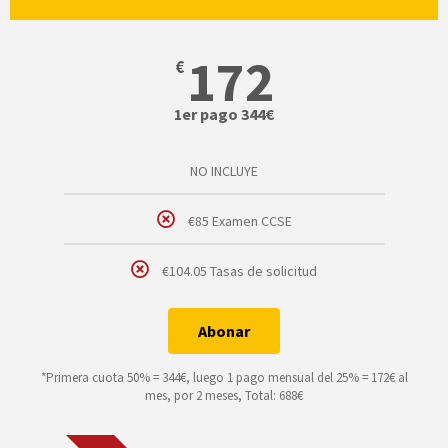
172
€
1er pago 344€
NO INCLUYE
€85 Examen CCSE
€104.05 Tasas de solicitud
Abonar
*Primera cuota 50% = 344€, luego 1 pago mensual del 25% = 172€ al
mes, por 2 meses, Total: 688€