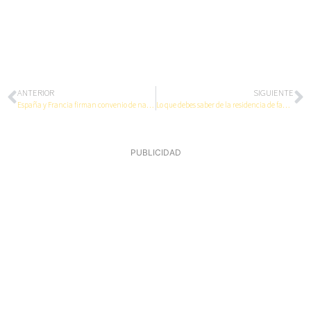
ANTERIOR
SIGUIENTE
España y Francia firman convenio de nacionalidad
Lo que debes saber de la residencia de familiar de comunitario
PUBLICIDAD