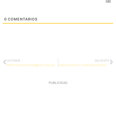
0
COMENTARIOS
ANTERIOR
SIGUIENTE
Diferencias entre homologación y equivalencia de títulos
Importancia de la Jura de Nacionalidad Española
PUBLICIDAD